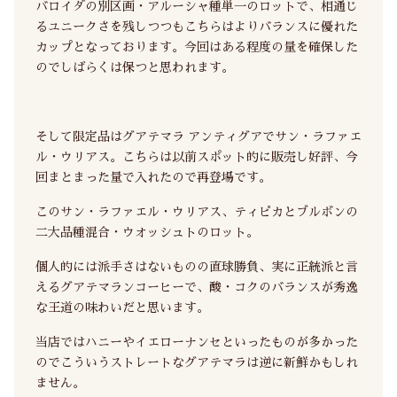
バロイダの別区画・アルーシャ種単一のロットで、相通じ
るユニークさを残しつつもこちらはよりバランスに優れた
カップとなっております。今回はある程度の量を確保した
のでしばらくは保つと思われます。
そして限定品はグアテマラ アンティグアでサン・ラファエ
ル・ウリアス。こちらは以前スポット的に販売し好評、今
回まとまった量で入れたので再登場です。
このサン・ラファエル・ウリアス、ティピカとブルボンの
二大品種混合・ウオッシュトのロット。
個人的には派手さはないものの直球勝負、実に正統派と言
えるグアテマランコーヒーで、酸・コクのバランスが秀逸
な王道の味わいだと思います。
当店ではハニーやイエローナンセといったものが多かった
のでこういうストレートなグアテマラは逆に新鮮かもしれ
ません。