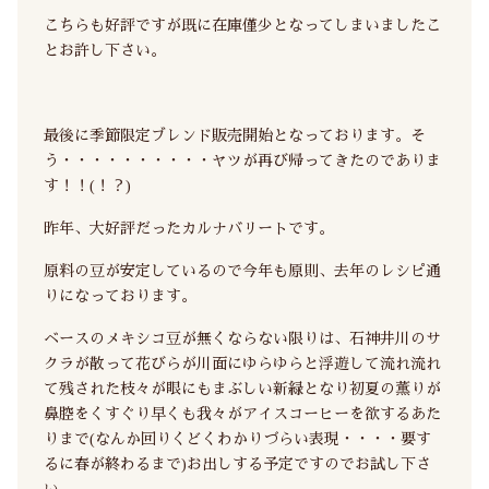
こちらも好評ですが既に在庫僅少となってしまいましたこ
とお許し下さい。
最後に季節限定ブレンド販売開始となっております。そ
う・・・・・・・・・・ヤツが再び帰ってきたのでありま
す！！(！？)
昨年、大好評だったカルナバリートです。
原料の豆が安定しているので今年も原則、去年のレシピ通
りになっております。
ベースのメキシコ豆が無くならない限りは、石神井川のサ
クラが散って花びらが川面にゆらゆらと浮遊して流れ流れ
て残された枝々が眼にもまぶしい新緑となり初夏の薫りが
鼻腔をくすぐり早くも我々がアイスコーヒーを欲するあた
りまで(なんか回りくどくわかりづらい表現・・・・要す
るに春が終わるまで)お出しする予定ですのでお試し下さ