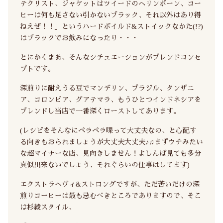
テクリスト、ジャケットはツイードのヘリンボーン、コー
ヒーは何も足さない引かないブラック、それ以外はあり得
ねえぜ！！」というハードボイルド&ストイックなかた(!?)
はブラックでお飲みになったり・・・
とにかくまあ、そんなシチュエーションがブレンドコンセ
プトです。
深煎りに耐えうる豆でマンデリン、ブラジル、タンザニ
ア、コロンビア、グアテマラ、もうひとつインドネシアを
ブレンドし当店で一番深くローストしてあります。
(レシピをそんなにペラペラ喋って大丈夫なの、と心配す
る向きもおられましょうが大丈夫大丈夫♪♫まずウチみたい
な超マイナーな店、見向きしません！よしんば見ても多分
真似出来ないでしょう、それぐらいの仕事はしてます)
エクストラヘヴィ&ストロングですが、ただ苦いだけの深
煎りコーヒーは最も忌むべきところでありますので、そこ
は杉綾スタイル、