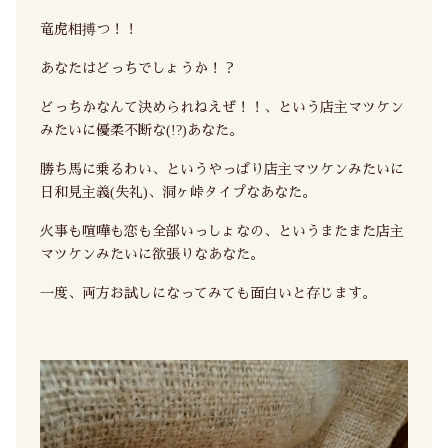
竜虎相搏つ！！
あなたはどっちでしょうか！？
どっちかなんて決められねえぜ！！、という店主マツケン
みたいに優柔不断な(!?)あなた。
勝ち馬に乗るわい、というやっぱり店主マツケンみたいに
日和見主義(失礼)、洞ヶ峠タイプなあなた。
火事も喧嘩も恋も全部いっしょなの、というまたまた店主
マツケンみたいに欲張りなあなた。
一度、両方お試しになってみても面白いと存じます。