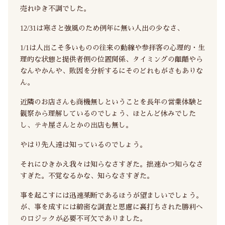
売れゆき不調でした。
12/31は寒さと強風のため例年に無い人出の少なさ、
1/1は人出こそ多いものの往来の動線や参拝客の心理的・生
理的な状態と提供者側の位置関係、タイミングの齟齬やら
なんやかんや、敗因を分析するにそのどれもがさもありな
ん。
近隣のお店さんも商機無しということを長年の営業体験と
観察から理解しているのでしょう、ほとんど休みでした
し、テキ屋さんとかの出店も無し。
やはり先人達は知っているのでしょう。
それにひきかえ我々は知らなさすぎた。拙速かつ知らなさ
すぎた。不覚なるかな、知らなさすぎた。
事を起こすには迅速果断であるほうが望ましいでしょう。
が、事を成すには綿密な調査と思慮に裏打ちされた勝利へ
のロジックが必要不可欠でありました。