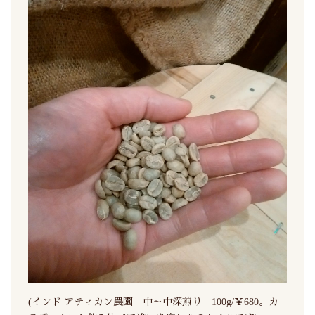
(インド アティカン農園 中～中深煎り 100g/￥680。カ