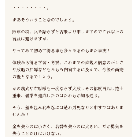
・・・・・・・・。
まあそういうことなのでしょう。
敗軍の将、兵を語らずと古来より申しますのでこれ以上の
言及は避けますが、
やってみて初めて得る事も多々あるのもまた事実！
体験から得る学習・考察、これまでの直観と信念の正しさ
や敗退の屈辱などもろもろ内省するに及んで、今後の商売
の糧となるでしょう。
かの魏武や右府様も一度ならず大敗しその都度再起し捲土
重来、覇業を達成したのはたれもが知る通り。
そう、羞を包み恥を忍ぶは是れ男児なりと申すではありま
せんか！
金を失うのは小さく、名誉を失うのは大きい、だが勇気を
失うことだけはいけない、