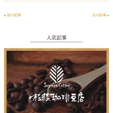
bo
tte
ail
ok
r
«
前の記事
次の記事
»
人気記事