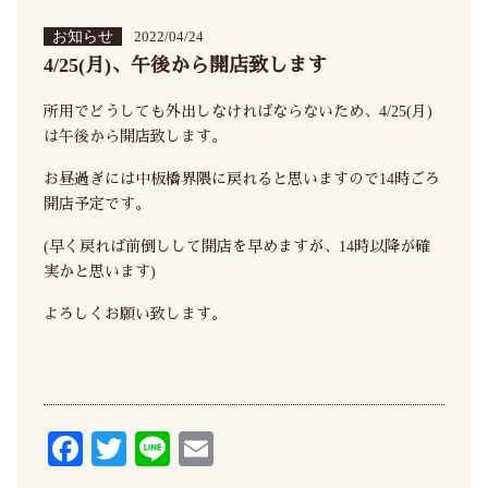
お知らせ
2022/04/24
4/25(月)、午後から開店致します
所用でどうしても外出しなければならないため、4/25(月)
は午後から開店致します。
お昼過ぎには中板橋界隈に戻れると思いますので14時ごろ
開店予定です。
(早く戻れば前倒しして開店を早めますが、14時以降が確
実かと思います)
よろしくお願い致します。
Fa
T
Li
E
ce
wi
ne
m