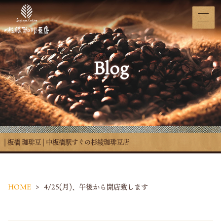
Blog
| 板橋 珈琲豆 | 中板橋駅すぐの杉綾珈琲豆店
HOME
4/25(月)、午後から開店致します