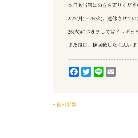
本日も当店にお立ち寄りくださ
2/25(月)・26(火)、連休させ
26(火)につきましてはイレギ
また後日、挽回致したく思いま
Fa
T
Li
E
ce
wi
ne
m
bo
tte
ail
ok
r
«
前の記事